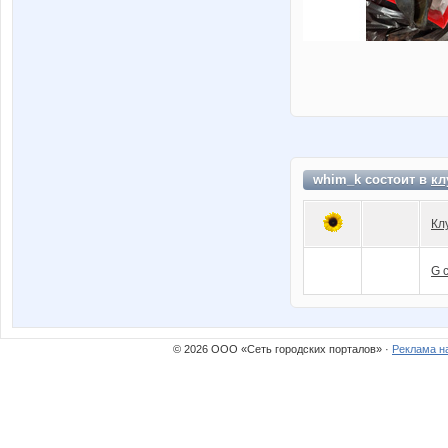
whim_k состоит в
кл
Кл
G 
© 2026 ООО «Сеть городских порталов» ·
Реклама н