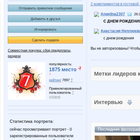
2 комплиментов в гостевой 
Отправить приватное сообщение
Angelina2307
26.
Добавить в друзья
С ДНЕМ РОЖДЕНИЯ
Игнорировать
Анастасия Неплюев
с днем рождения
Сделать подарок
Вы не авторизованы! Чтоб
Совместная покупка: сбор предоплаты,
раздачи
популярность:
-2
1875 место
Метки лидеров
↓
рейтинг
7897
?
Привилегированный
пользователь
7
уровня
Интервью
Статистика портрета:
Последние
фотогра
сейчас просматривают портрет - 0
зарегистрированные пользователи